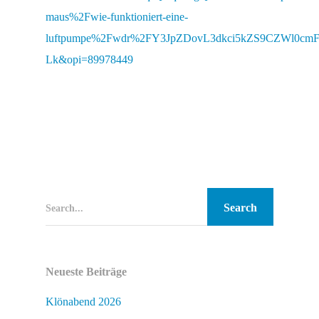
maus%2Fwie-funktioniert-eine-
luftpumpe%2Fwdr%2FY3JpZDovL3dkci5kZS9CZWl0
Lk&opi=89978449
Search...
Neueste Beiträge
Klönabend 2026