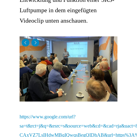
Luftpumpe in dem eingefügten
Videoclip unten anschauen.
https://www.google.com/url?
sa=t&rct=j&q=&esrc=s&source=web&cd=&cad=rja&uact
CAxVZ7LsIHdwMBqIQwqsBegQIDhAB&url=https%3A%2F